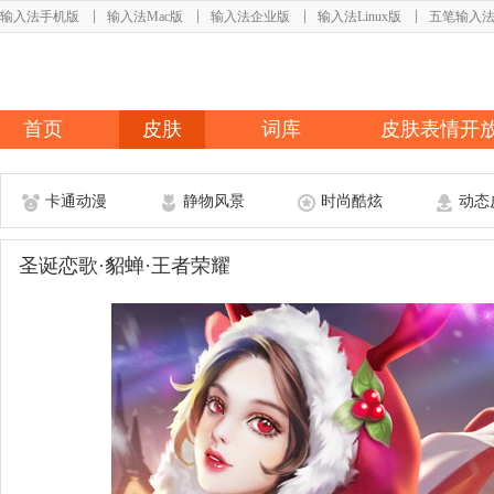
输入法手机版
输入法Mac版
输入法企业版
输入法Linux版
五笔输入
首页
皮肤
词库
皮肤表情开
卡通动漫
静物风景
时尚酷炫
动态
圣诞恋歌·貂蝉·王者荣耀