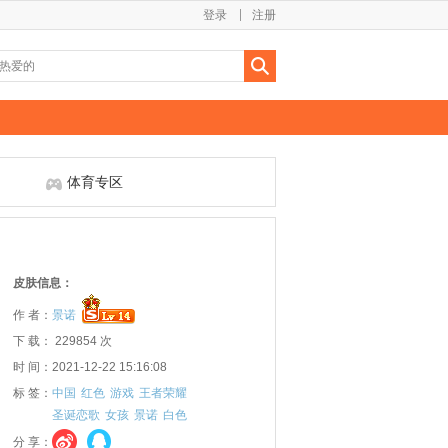
登录
注册
体育专区
皮肤信息：
作 者：
景诺
下 载： 229854 次
时 间：2021-12-22 15:16:08
标 签：
中国
红色
游戏
王者荣耀
圣诞恋歌
女孩
景诺
白色
分 享：