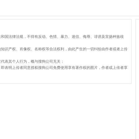
共和国法律法规，不得有反动、色情、暴力、迷信、侮辱、诽谤及宣扬种族歧
的知识产权、肖像权、名称权等合法权利，由此产生的一切纠纷由作者或者上传
仅代表其个人行为，概与搜狗公司无关；
，即表明上传者同意授权搜狗公司免费使用享有著作权的图片，作者或上传者享