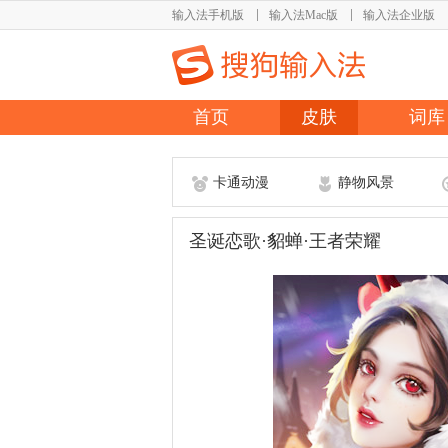
输入法手机版
输入法Mac版
输入法企业版
首页
皮肤
词库
卡通动漫
静物风景
圣诞恋歌·貂蝉·王者荣耀