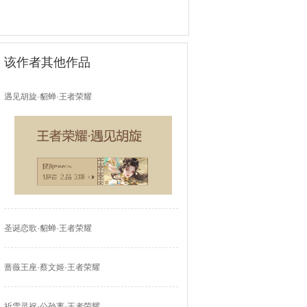
该作者其他作品
遇见胡旋·貂蝉·王者荣耀
圣诞恋歌·貂蝉·王者荣耀
蔷薇王座·蔡文姬·王者荣耀
祈雪灵祝·公孙离·王者荣耀