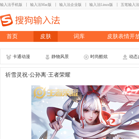
输入法手机版
输入法Mac版
输入法企业版
输入法Linux版
五笔输入
首页
皮肤
词库
皮肤表情开
卡通动漫
静物风景
时尚酷炫
动态
祈雪灵祝·公孙离·王者荣耀