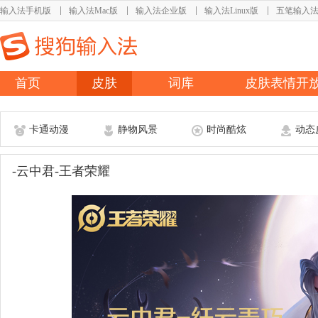
输入法手机版
输入法Mac版
输入法企业版
输入法Linux版
五笔输入
首页
皮肤
词库
皮肤表情开
卡通动漫
静物风景
时尚酷炫
动态
-云中君-王者荣耀