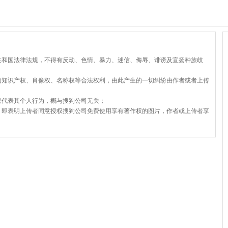
共和国法律法规，不得有反动、色情、暴力、迷信、侮辱、诽谤及宣扬种族歧
的知识产权、肖像权、名称权等合法权利，由此产生的一切纠纷由作者或者上传
仅代表其个人行为，概与搜狗公司无关；
，即表明上传者同意授权搜狗公司免费使用享有著作权的图片，作者或上传者享