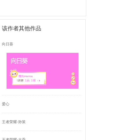
该作者其他作品
向日葵
爱心
王者荣耀-孙策
王者荣耀-大乔