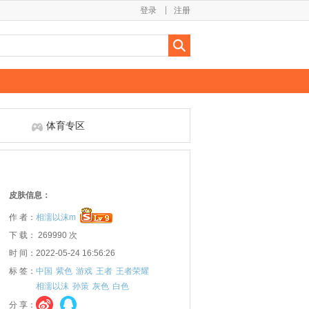
登录
注册
体育专区
皮肤信息：
作 者：
相濡以沫m
下 载： 269990 次
时 间：2022-05-24 16:56:26
标 签：
中国
紫色
游戏
王者
王者荣耀
相濡以沫
孙策
灰色
白色
分 享：