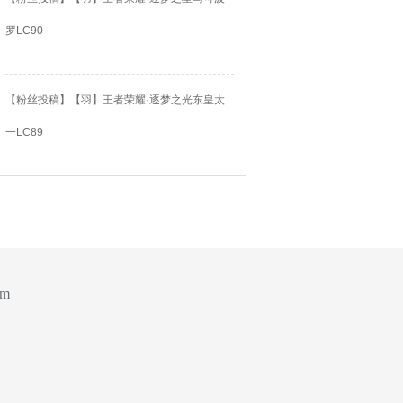
罗LC90
【粉丝投稿】【羽】王者荣耀·逐梦之光东皇太
一LC89
om