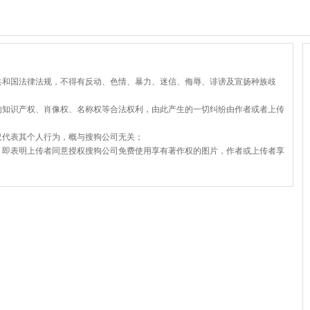
共和国法律法规，不得有反动、色情、暴力、迷信、侮辱、诽谤及宣扬种族歧
的知识产权、肖像权、名称权等合法权利，由此产生的一切纠纷由作者或者上传
仅代表其个人行为，概与搜狗公司无关；
，即表明上传者同意授权搜狗公司免费使用享有著作权的图片，作者或上传者享