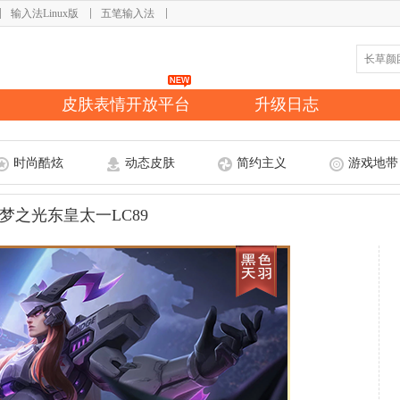
输入法Linux版
五笔输入法
皮肤表情开放平台
升级日志
时尚酷炫
动态皮肤
简约主义
游戏地带
梦之光东皇太一LC89