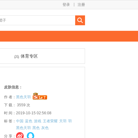
登录
注册
体育专区
皮肤信息：
作 者：
黑色天羽
下 载： 3559 次
时 间：2019-10-15 02:56:08
标 签：
中国
蓝色
游戏
王者荣耀
天羽
羽
黑色天羽
黑色
灰色
分 享：