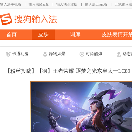
输入法手机版
输入法Mac版
输入法企业版
输入法Linux版
五笔输入
首页
皮肤
词库
皮肤表情开
卡通动漫
静物风景
时尚酷炫
动态
【粉丝投稿】【羽】王者荣耀·逐梦之光东皇太一LC89