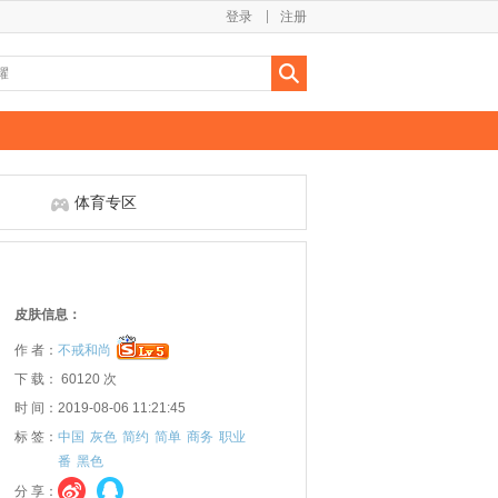
登录
注册
体育专区
皮肤信息：
作 者：
不戒和尚
下 载： 60120 次
时 间：2019-08-06 11:21:45
标 签：
中国
灰色
简约
简单
商务
职业
番
黑色
分 享：