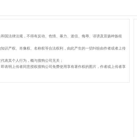
共和国法律法规，不得有反动、色情、暴力、迷信、侮辱、诽谤及宣扬种族歧
的知识产权、肖像权、名称权等合法权利，由此产生的一切纠纷由作者或者上传
仅代表其个人行为，概与搜狗公司无关；
，即表明上传者同意授权搜狗公司免费使用享有著作权的图片，作者或上传者享