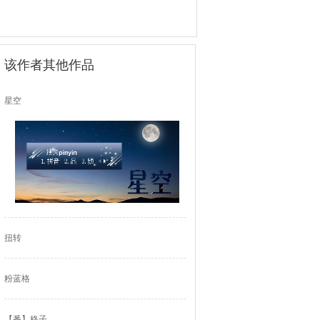
该作者其他作品
星空
扭转
粉蓝格
【番】格子