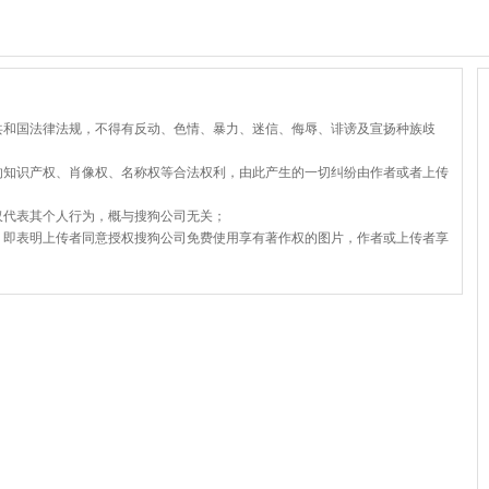
共和国法律法规，不得有反动、色情、暴力、迷信、侮辱、诽谤及宣扬种族歧
的知识产权、肖像权、名称权等合法权利，由此产生的一切纠纷由作者或者上传
仅代表其个人行为，概与搜狗公司无关；
，即表明上传者同意授权搜狗公司免费使用享有著作权的图片，作者或上传者享