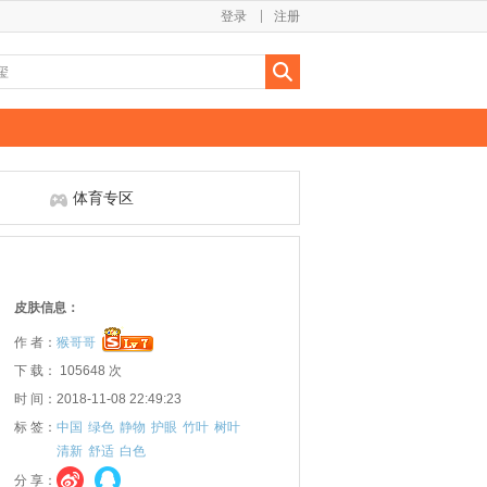
登录
注册
体育专区
皮肤信息：
作 者：
猴哥哥
下 载： 105648 次
时 间：2018-11-08 22:49:23
标 签：
中国
绿色
静物
护眼
竹叶
树叶
清新
舒适
白色
分 享：