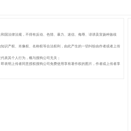
共和国法律法规，不得有反动、色情、暴力、迷信、侮辱、诽谤及宣扬种族歧
的知识产权、肖像权、名称权等合法权利，由此产生的一切纠纷由作者或者上传
仅代表其个人行为，概与搜狗公司无关；
，即表明上传者同意授权搜狗公司免费使用享有著作权的图片，作者或上传者享