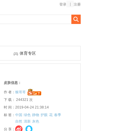
登录
注册
体育专区
皮肤信息：
作 者：
猴哥哥
下 载： 244321 次
时 间：2019-04-24 21:38:14
标 签：
中国
绿色
静物
护眼
花
春季
自然
清新
灰色
分 享：