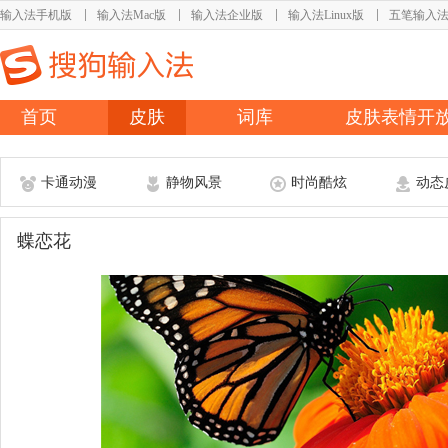
输入法手机版
输入法Mac版
输入法企业版
输入法Linux版
五笔输入
首页
皮肤
词库
皮肤表情开
卡通动漫
静物风景
时尚酷炫
动态
蝶恋花