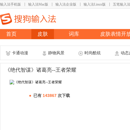
输入法手机版
输入法Mac版
输入法企业版
输入法Linux版
五笔输入
首页
皮肤
词库
皮肤表情开
卡通动漫
静物风景
时尚酷炫
动态
《绝代智谋》诸葛亮--王者荣耀
已有
143867
次下载