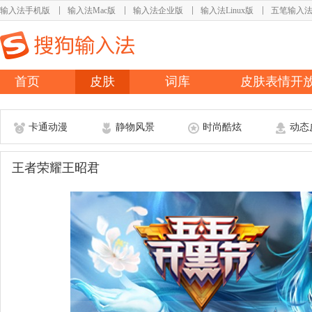
输入法手机版
输入法Mac版
输入法企业版
输入法Linux版
五笔输入
首页
皮肤
词库
皮肤表情开
卡通动漫
静物风景
时尚酷炫
动态
王者荣耀王昭君