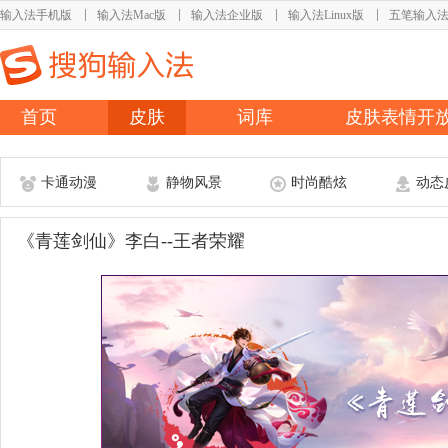
输入法手机版
输入法Mac版
输入法企业版
输入法Linux版
五笔输入
首页
皮肤
词库
皮肤表情开
卡通动漫
静物风景
时尚酷炫
动态
《青莲剑仙》李白--王者荣耀