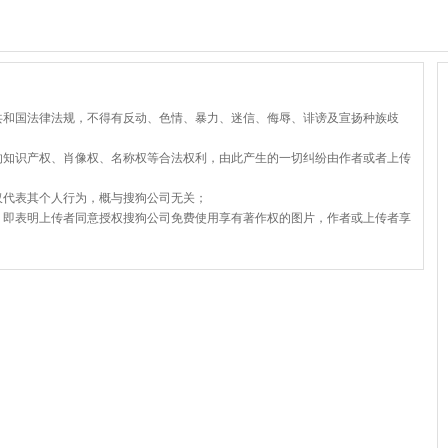
共和国法律法规，不得有反动、色情、暴力、迷信、侮辱、诽谤及宣扬种族歧
的知识产权、肖像权、名称权等合法权利，由此产生的一切纠纷由作者或者上传
仅代表其个人行为，概与搜狗公司无关；
，即表明上传者同意授权搜狗公司免费使用享有著作权的图片，作者或上传者享