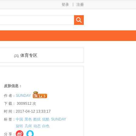
登录
注册
体育专区
皮肤信息：
作 者：
SUNDAY
下 载： 3009512 次
时 间：2017-04-12 13:33:17
标 签：
中国
黑色
酷炫
炫酷
SUNDAY
旋转
几何
动态
白色
分 享：