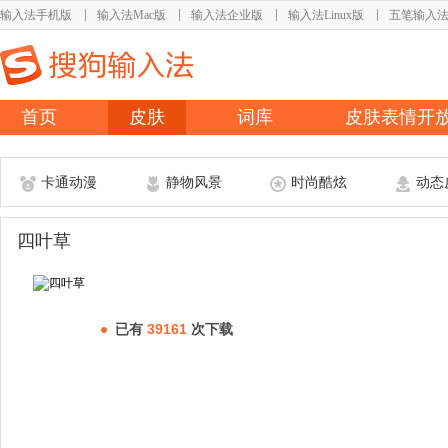
输入法手机版
输入法Mac版
输入法企业版
输入法Linux版
五笔输入
首页
皮肤
词库
皮肤表情开
卡通动漫
静物风景
时尚酷炫
动态
四叶草
已有
39161
次下载