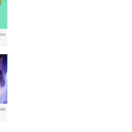
654
090