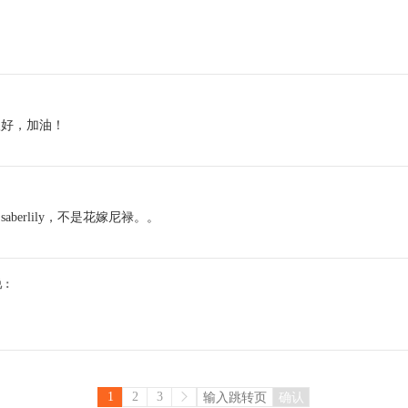
很好，加油！
berlily，不是花嫁尼禄。。
5说：
1
2
3
确认