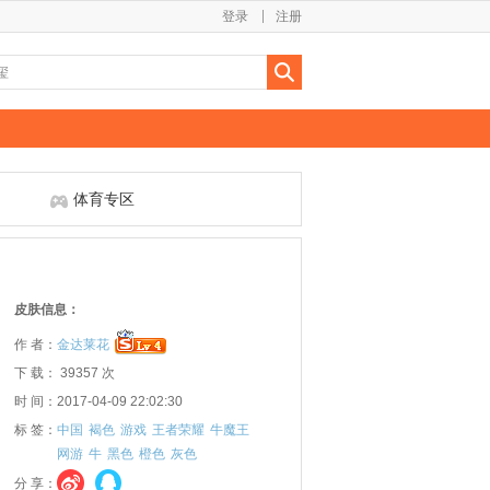
登录
注册
体育专区
皮肤信息：
作 者：
金达莱花
下 载： 39357 次
时 间：2017-04-09 22:02:30
标 签：
中国
褐色
游戏
王者荣耀
牛魔王
网游
牛
黑色
橙色
灰色
分 享：