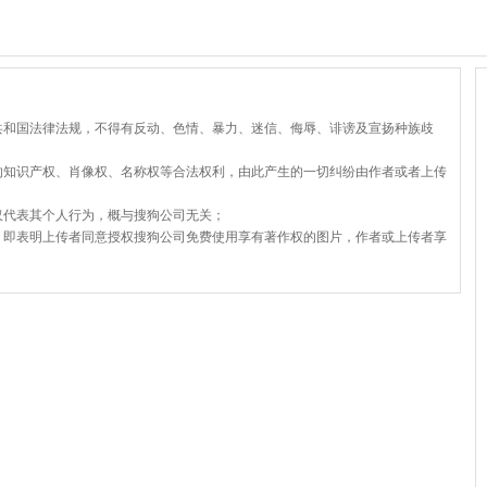
共和国法律法规，不得有反动、色情、暴力、迷信、侮辱、诽谤及宣扬种族歧
的知识产权、肖像权、名称权等合法权利，由此产生的一切纠纷由作者或者上传
仅代表其个人行为，概与搜狗公司无关；
，即表明上传者同意授权搜狗公司免费使用享有著作权的图片，作者或上传者享