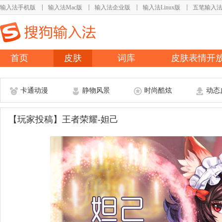
输入法手机版
输入法Mac版
输入法企业版
输入法Linux版
五笔输入
首页
皮肤
词库
皮肤表情开
卡通动漫
静物风景
时尚酷炫
动态
【玩家投稿】王者荣耀-妲己