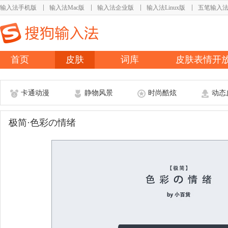
输入法手机版
输入法Mac版
输入法企业版
输入法Linux版
五笔输入
首页
皮肤
词库
皮肤表情开
卡通动漫
静物风景
时尚酷炫
动态
极简·色彩の情绪