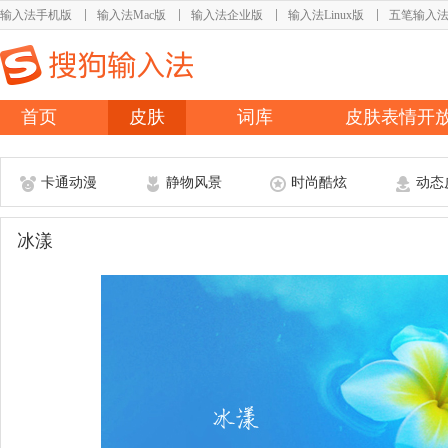
输入法手机版
输入法Mac版
输入法企业版
输入法Linux版
五笔输入
首页
皮肤
词库
皮肤表情开
卡通动漫
静物风景
时尚酷炫
动态
冰漾