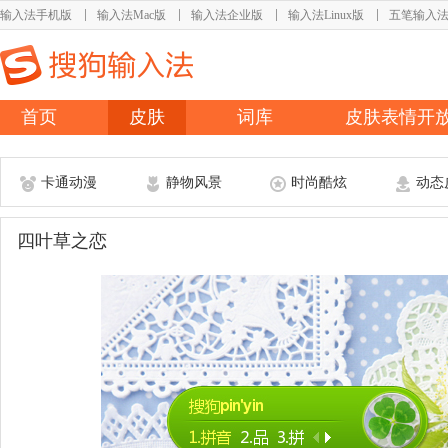
输入法手机版
输入法Mac版
输入法企业版
输入法Linux版
五笔输入
首页
皮肤
词库
皮肤表情开
卡通动漫
静物风景
时尚酷炫
动态
四叶草之恋