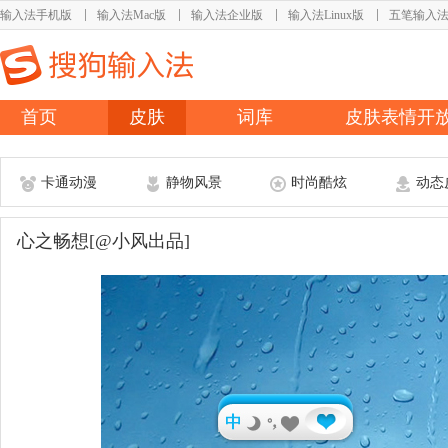
输入法手机版
输入法Mac版
输入法企业版
输入法Linux版
五笔输入
首页
皮肤
词库
皮肤表情开
卡通动漫
静物风景
时尚酷炫
动态
心之畅想[@小风出品]