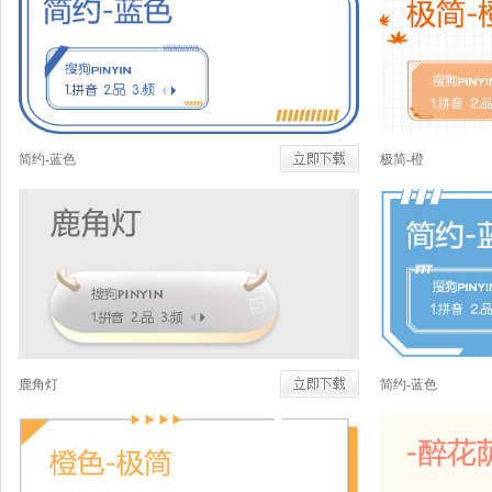
简约-蓝色
极简-橙
鹿角灯
简约-蓝色