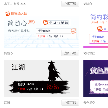
水玉白·极简·2020
简随心
简随心
简约彩虹
江湖
紫色星空