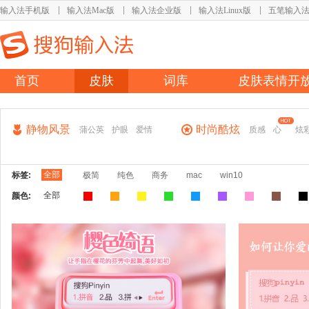
输入法手机版
输入法Mac版
输入法企业版
输入法Linux版
五笔输入
首页
皮肤
词库
皮肤表情开
静物风景
时尚酷炫
蒲公英
护眼
爱情
质感
心
炫
全部
标签:
极简
纯色
商务
mac
win10
全部
颜色: