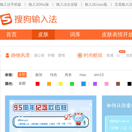
输入法手机版
输入法Mac版
输入法企业版
输入法Linux版
五笔输入
首页
皮肤
词库
皮肤表情开
静物风景
时尚酷炫
蒲公英
护眼
爱情
质感
心
炫
全部
标签:
极简
纯色
商务
mac
win10
全部
颜色: