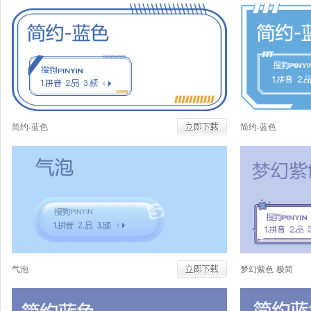
简约-蓝色
简约-蓝色
气泡
梦幻紫色·极简