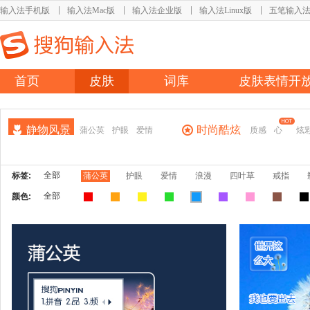
输入法手机版
输入法Mac版
输入法企业版
输入法Linux版
五笔输入
首页
皮肤
词库
皮肤表情开
静物风景
时尚酷炫
蒲公英
护眼
爱情
质感
心
炫
全部
标签:
蒲公英
护眼
爱情
浪漫
四叶草
戒指
全部
颜色: