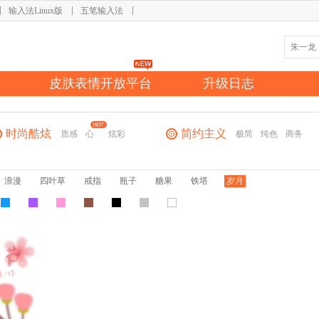
输入法Linux版
五笔输入法
皮肤表情开放平台
升级日志
时尚酷炫
简约主义
质感
心
炫彩
极简
纯色
商务
浪漫
四叶草
戒指
瓶子
糖果
铁塔
岁月