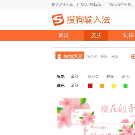
输入法手机版
输入法Mac版
输入法企业版
首页
皮肤
词库
静物风景
蒲公英
护眼
爱情
全部
标签:
蒲公英
护眼
爱情
全部
颜色: