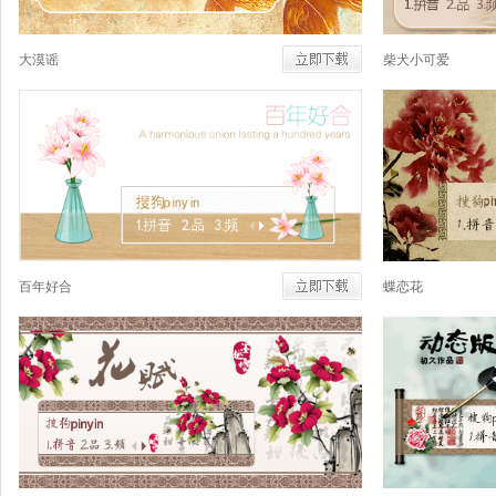
大漠谣
柴犬小可爱
百年好合
蝶恋花