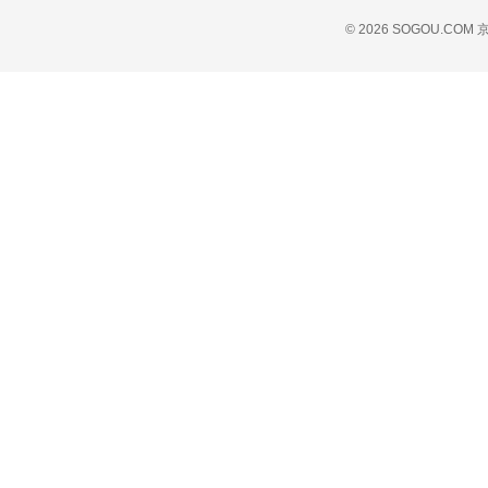
© 2026 SOGOU.COM
京