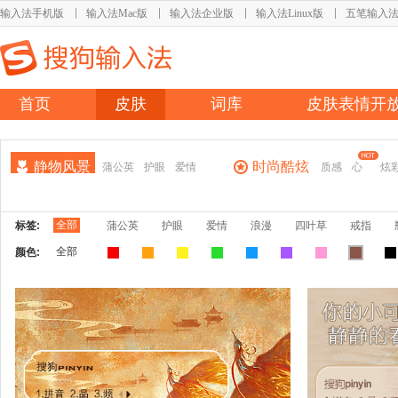
输入法手机版
输入法Mac版
输入法企业版
输入法Linux版
五笔输入
首页
皮肤
词库
皮肤表情开
静物风景
时尚酷炫
蒲公英
护眼
爱情
质感
心
炫
全部
标签:
蒲公英
护眼
爱情
浪漫
四叶草
戒指
全部
颜色: