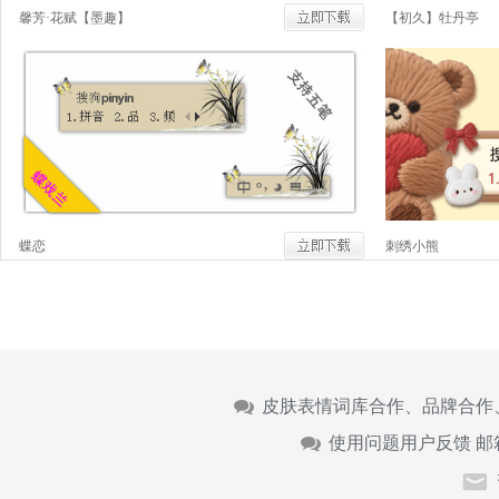
馨芳·花赋【墨趣】
【初久】牡丹亭
蝶恋
刺绣小熊
皮肤表情词库合作、品牌合作
使用问题用户反馈 邮