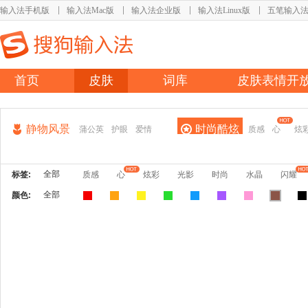
输入法手机版
输入法Mac版
输入法企业版
输入法Linux版
五笔输入
首页
皮肤
词库
皮肤表情开
静物风景
时尚酷炫
蒲公英
护眼
爱情
质感
心
炫
全部
标签:
质感
心
炫彩
光影
时尚
水晶
闪耀
全部
颜色: