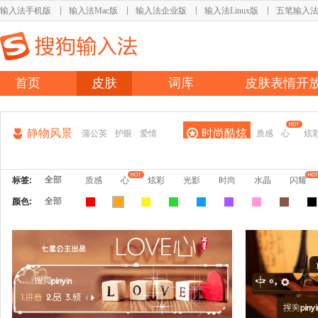
输入法手机版
输入法Mac版
输入法企业版
输入法Linux版
五笔输入
首页
皮肤
词库
皮肤表情开
静物风景
时尚酷炫
蒲公英
护眼
爱情
质感
心
炫
全部
标签:
质感
心
炫彩
光影
时尚
水晶
闪耀
全部
颜色: