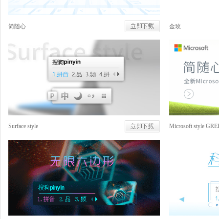
简随心
金玫
Surface style
Microsoft style GR