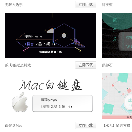
无限六边形
科技蓝
贰·炫酷动态特效
鹅卵石
白键盘Mac
【水儿】简约方格