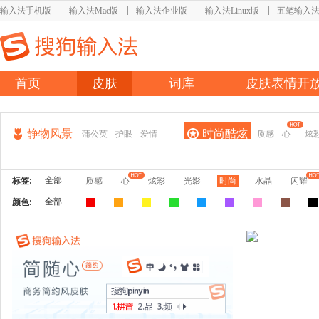
输入法手机版
输入法Mac版
输入法企业版
输入法Linux版
五笔输入
首页
皮肤
词库
皮肤表情开
静物风景
时尚酷炫
蒲公英
护眼
爱情
质感
心
炫
全部
标签:
质感
心
炫彩
光影
时尚
水晶
闪耀
全部
颜色: