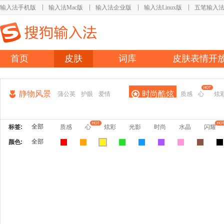
输入法手机版
输入法Mac版
输入法企业版
输入法Linux版
五笔输入
首页
皮肤
词库
皮肤表情开
静物风景
时尚酷炫
蒲公英
护眼
爱情
质感
心
炫
全部
标签:
质感
心
炫彩
光影
时尚
水晶
闪耀
全部
颜色: