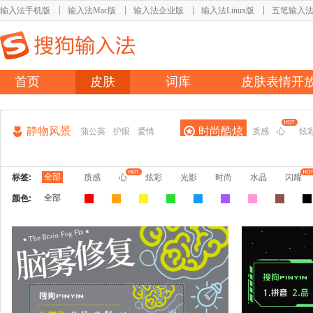
输入法手机版
输入法Mac版
输入法企业版
输入法Linux版
五笔输入
首页
皮肤
词库
皮肤表情开
静物风景
时尚酷炫
蒲公英
护眼
爱情
质感
心
炫
全部
标签:
质感
心
炫彩
光影
时尚
水晶
闪耀
全部
颜色: