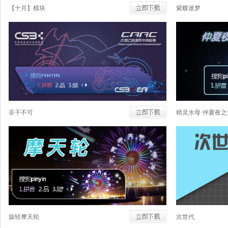
【十月】模块
紫蝶迷梦
非干不可
精灵水母·仲夏夜之
旋转摩天轮
次世代