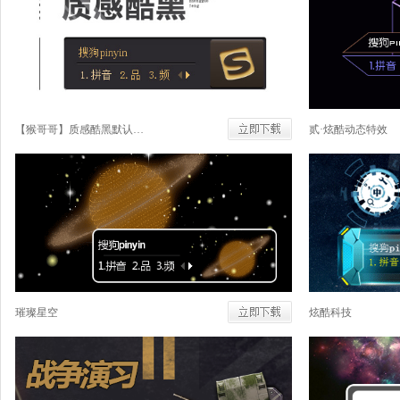
【猴哥哥】质感酷黑默认皮肤
贰·炫酷动态特效
璀璨星空
炫酷科技