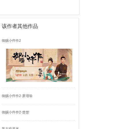
该作者其他作品
御赐小仵作2
御赐小仵作2·萧瑾瑜
御赐小仵作2·楚楚
复古哈基米