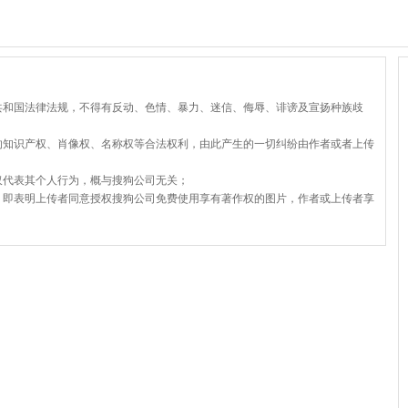
共和国法律法规，不得有反动、色情、暴力、迷信、侮辱、诽谤及宣扬种族歧
的知识产权、肖像权、名称权等合法权利，由此产生的一切纠纷由作者或者上传
仅代表其个人行为，概与搜狗公司无关；
，即表明上传者同意授权搜狗公司免费使用享有著作权的图片，作者或上传者享