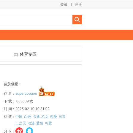
登录
注册
体育专区
皮肤信息：
作 者：
supergougou
下 载： 865639 次
时 间：2025-02-10 10:31:02
标 签：
中国
白色
卡通
乙女
恋爱
日常
二次元
动漫
爱情
可爱
分 享：