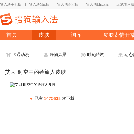
输入法手机版
输入法Mac版
输入法企业版
输入法Linux版
五笔输入
首页
皮肤
词库
皮肤表情开
卡通动漫
静物风景
时尚酷炫
动态
艾因·时空中的绘旅人皮肤
已有
1475638
次下载