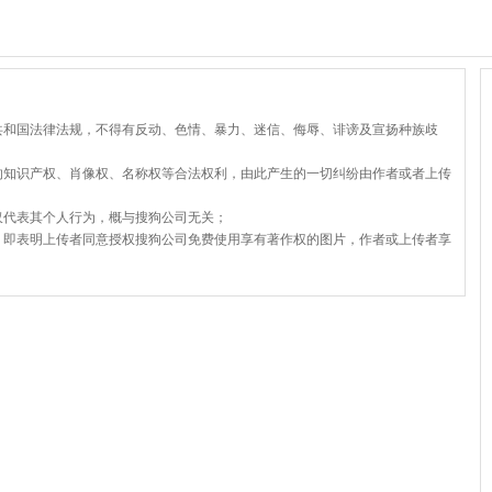
共和国法律法规，不得有反动、色情、暴力、迷信、侮辱、诽谤及宣扬种族歧
的知识产权、肖像权、名称权等合法权利，由此产生的一切纠纷由作者或者上传
仅代表其个人行为，概与搜狗公司无关；
，即表明上传者同意授权搜狗公司免费使用享有著作权的图片，作者或上传者享