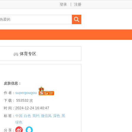
登录
注册
体育专区
皮肤信息：
作 者：
supergougou
下 载： 553532 次
时 间：2024-12-24 16:40:47
标 签：
中国
白色
简约
微信风
深色
黑
绿色
分 享：