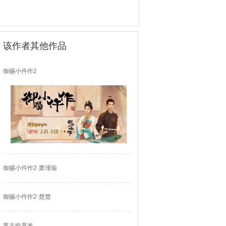
该作者其他作品
御赐小仵作2
御赐小仵作2·萧瑾瑜
御赐小仵作2·楚楚
复古哈基米