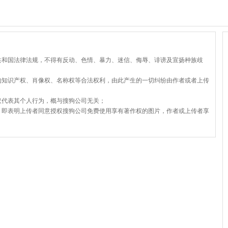
共和国法律法规，不得有反动、色情、暴力、迷信、侮辱、诽谤及宣扬种族歧
的知识产权、肖像权、名称权等合法权利，由此产生的一切纠纷由作者或者上传
仅代表其个人行为，概与搜狗公司无关；
，即表明上传者同意授权搜狗公司免费使用享有著作权的图片，作者或上传者享