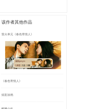
该作者其他作品
萤火单元《春色寄情人》
《春色寄情人》
炫彩涂鸦
醒狮少年