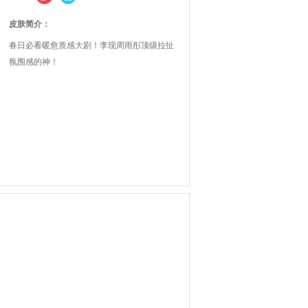
皮肤简介：
春日必看暖愈质感大剧！李现周雨彤顶级拉扯
氛围感的神！