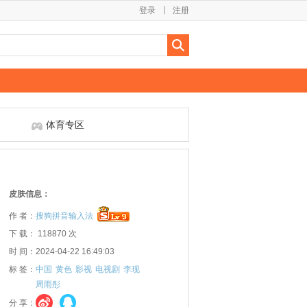
登录
注册
体育专区
皮肤信息：
作 者：
搜狗拼音输入法
下 载： 118870 次
时 间：2024-04-22 16:49:03
标 签：
中国
黄色
影视
电视剧
李现
周雨彤
分 享：