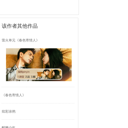
该作者其他作品
萤火单元《春色寄情人》
《春色寄情人》
炫彩涂鸦
醒狮少年