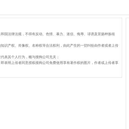
共和国法律法规，不得有反动、色情、暴力、迷信、侮辱、诽谤及宣扬种族歧
的知识产权、肖像权、名称权等合法权利，由此产生的一切纠纷由作者或者上传
仅代表其个人行为，概与搜狗公司无关；
，即表明上传者同意授权搜狗公司免费使用享有著作权的图片，作者或上传者享