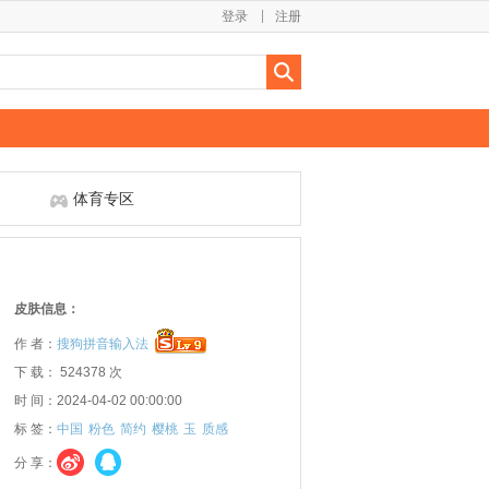
登录
注册
体育专区
皮肤信息：
作 者：
搜狗拼音输入法
下 载： 524378 次
时 间：2024-04-02 00:00:00
标 签：
中国
粉色
简约
樱桃
玉
质感
分 享：