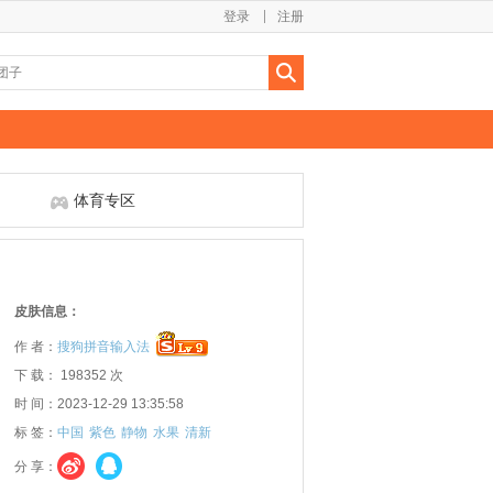
登录
注册
体育专区
皮肤信息：
作 者：
搜狗拼音输入法
下 载： 198352 次
时 间：2023-12-29 13:35:58
标 签：
中国
紫色
静物
水果
清新
分 享：