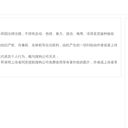
共和国法律法规，不得有反动、色情、暴力、迷信、侮辱、诽谤及宣扬种族歧
的知识产权、肖像权、名称权等合法权利，由此产生的一切纠纷由作者或者上传
仅代表其个人行为，概与搜狗公司无关；
，即表明上传者同意授权搜狗公司免费使用享有著作权的图片，作者或上传者享