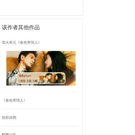
该作者其他作品
萤火单元《春色寄情人》
《春色寄情人》
炫彩涂鸦
醒狮少年