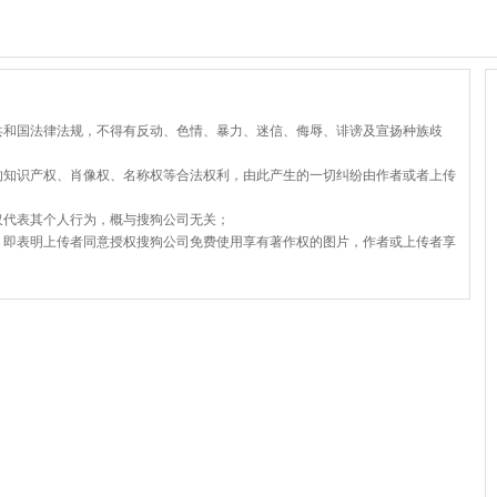
共和国法律法规，不得有反动、色情、暴力、迷信、侮辱、诽谤及宣扬种族歧
的知识产权、肖像权、名称权等合法权利，由此产生的一切纠纷由作者或者上传
仅代表其个人行为，概与搜狗公司无关；
，即表明上传者同意授权搜狗公司免费使用享有著作权的图片，作者或上传者享