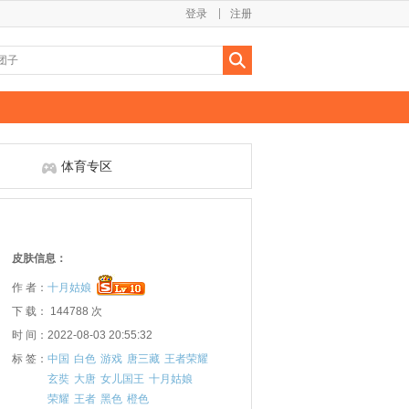
登录
注册
体育专区
皮肤信息：
作 者：
十月姑娘
下 载： 144788 次
时 间：2022-08-03 20:55:32
标 签：
中国
白色
游戏
唐三藏
王者荣耀
玄奘
大唐
女儿国王
十月姑娘
荣耀
王者
黑色
橙色