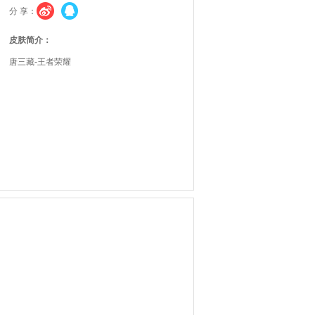
分 享：
皮肤简介：
唐三藏-王者荣耀