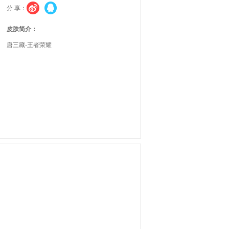
分 享：
皮肤简介：
唐三藏-王者荣耀