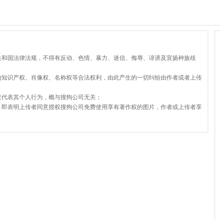
共和国法律法规，不得有反动、色情、暴力、迷信、侮辱、诽谤及宣扬种族歧
的知识产权、肖像权、名称权等合法权利，由此产生的一切纠纷由作者或者上传
仅代表其个人行为，概与搜狗公司无关；
，即表明上传者同意授权搜狗公司免费使用享有著作权的图片，作者或上传者享