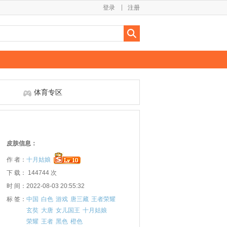
登录
注册
体育专区
皮肤信息：
作 者：
十月姑娘
下 载： 144744 次
时 间：2022-08-03 20:55:32
标 签：
中国
白色
游戏
唐三藏
王者荣耀
玄奘
大唐
女儿国王
十月姑娘
荣耀
王者
黑色
橙色