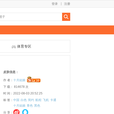
登录
注册
体育专区
皮肤信息：
作 者：
十月姑娘
下 载： 814678 次
时 间：2022-08-03 20:52:25
标 签：
中国
白色
简约
航程
飞机
卡通
十月姑娘
青色
黑色
分 享：