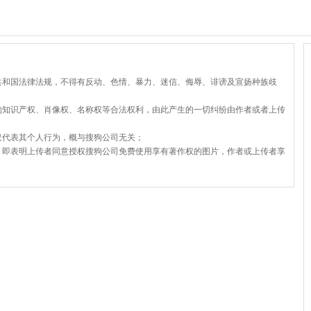
共和国法律法规，不得有反动、色情、暴力、迷信、侮辱、诽谤及宣扬种族歧
的知识产权、肖像权、名称权等合法权利，由此产生的一切纠纷由作者或者上传
仅代表其个人行为，概与搜狗公司无关；
，即表明上传者同意授权搜狗公司免费使用享有著作权的图片，作者或上传者享