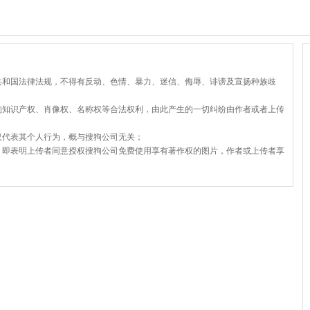
共和国法律法规，不得有反动、色情、暴力、迷信、侮辱、诽谤及宣扬种族歧
的知识产权、肖像权、名称权等合法权利，由此产生的一切纠纷由作者或者上传
仅代表其个人行为，概与搜狗公司无关；
，即表明上传者同意授权搜狗公司免费使用享有著作权的图片，作者或上传者享