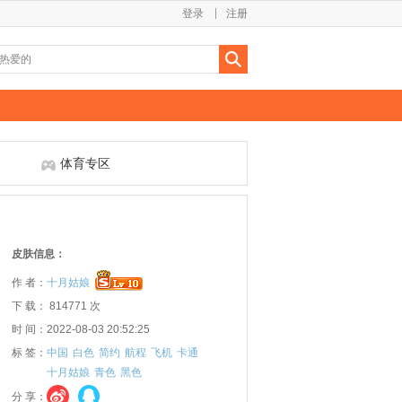
登录
注册
体育专区
皮肤信息：
作 者：
十月姑娘
下 载： 814771 次
时 间：2022-08-03 20:52:25
标 签：
中国
白色
简约
航程
飞机
卡通
十月姑娘
青色
黑色
分 享：