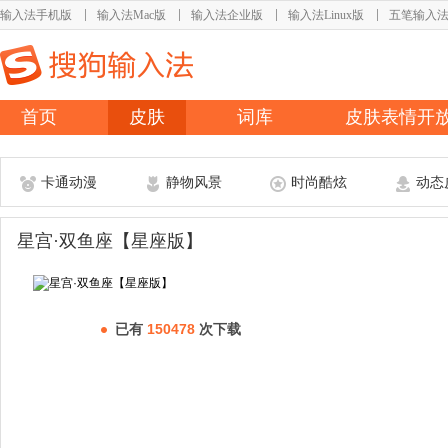
输入法手机版
输入法Mac版
输入法企业版
输入法Linux版
五笔输入
首页
皮肤
词库
皮肤表情开
卡通动漫
静物风景
时尚酷炫
动态
星宫·双鱼座【星座版】
已有
150478
次下载