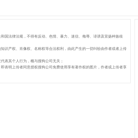
共和国法律法规，不得有反动、色情、暴力、迷信、侮辱、诽谤及宣扬种族歧
的知识产权、肖像权、名称权等合法权利，由此产生的一切纠纷由作者或者上传
仅代表其个人行为，概与搜狗公司无关；
，即表明上传者同意授权搜狗公司免费使用享有著作权的图片，作者或上传者享