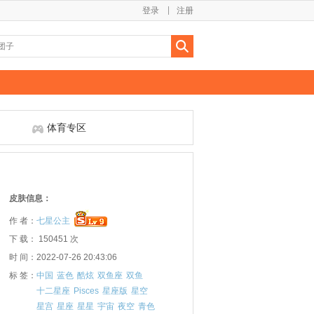
登录
注册
体育专区
皮肤信息：
作 者：
七星公主
下 载： 150451 次
时 间：2022-07-26 20:43:06
标 签：
中国
蓝色
酷炫
双鱼座
双鱼
十二星座
Pisces
星座版
星空
星宫
星座
星星
宇宙
夜空
青色