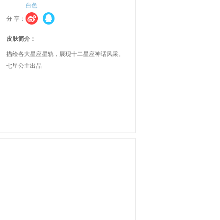
白色
分 享：
皮肤简介：
描绘各大星座星轨，展现十二星座神话风采。
七星公主出品