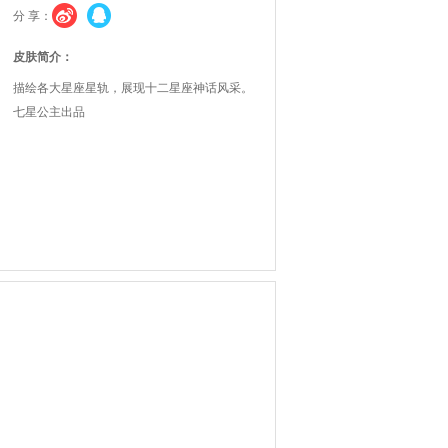
分 享：
皮肤简介：
描绘各大星座星轨，展现十二星座神话风采。
七星公主出品