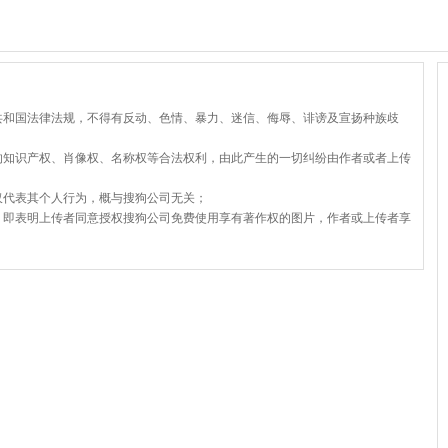
共和国法律法规，不得有反动、色情、暴力、迷信、侮辱、诽谤及宣扬种族歧
的知识产权、肖像权、名称权等合法权利，由此产生的一切纠纷由作者或者上传
仅代表其个人行为，概与搜狗公司无关；
，即表明上传者同意授权搜狗公司免费使用享有著作权的图片，作者或上传者享