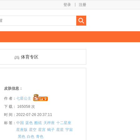
登录
注册
体育专区
皮肤信息：
作 者：
七星公主
下 载： 165058 次
时 间：2022-07-26 20:37:11
标 签：
中国
蓝色
酷炫
天秤座
十二星座
星座版
星空
星宫
蝎子
星星
宇宙
黑色
白色
青色