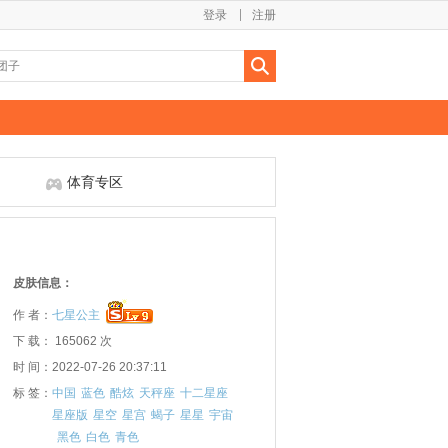
登录
注册
体育专区
皮肤信息：
作 者：
七星公主
下 载： 165062 次
时 间：2022-07-26 20:37:11
标 签：
中国
蓝色
酷炫
天秤座
十二星座
星座版
星空
星宫
蝎子
星星
宇宙
黑色
白色
青色