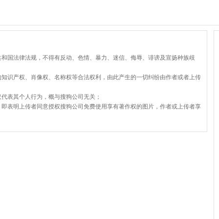
共和国法律法规，不得有反动、色情、暴力、迷信、侮辱、诽谤及宣扬种族歧
的知识产权、肖像权、名称权等合法权利，由此产生的一切纠纷由作者或者上传
仅代表其个人行为，概与搜狗公司无关；
，即表明上传者同意授权搜狗公司免费使用享有著作权的图片，作者或上传者享