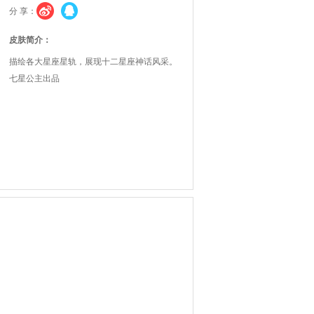
分 享：
皮肤简介：
描绘各大星座星轨，展现十二星座神话风采。
七星公主出品