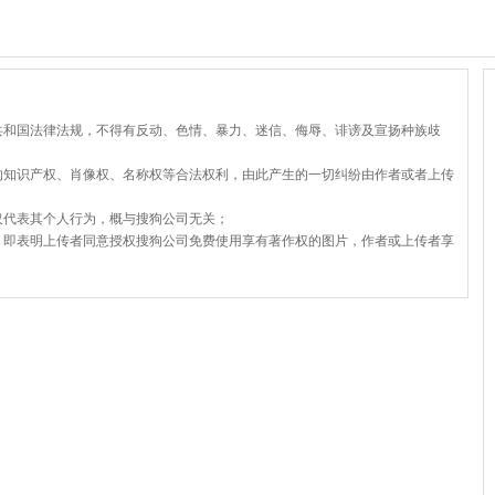
共和国法律法规，不得有反动、色情、暴力、迷信、侮辱、诽谤及宣扬种族歧
的知识产权、肖像权、名称权等合法权利，由此产生的一切纠纷由作者或者上传
仅代表其个人行为，概与搜狗公司无关；
，即表明上传者同意授权搜狗公司免费使用享有著作权的图片，作者或上传者享