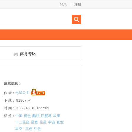
登录
注册
体育专区
皮肤信息：
作 者：
七星公主
下 载： 91807 次
时 间：2022-07-16 10:27:09
标 签：
中国
橙色
酷炫
巨蟹座
星座
十二星座
星宫
星星
宇宙
夜空
星空
黑色
红色