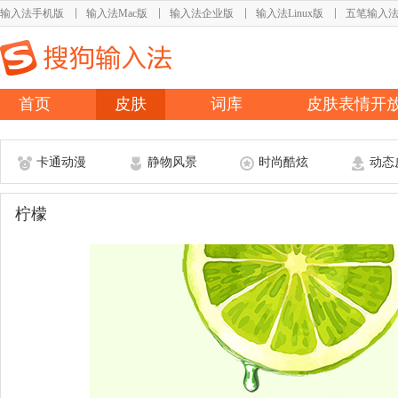
输入法手机版
输入法Mac版
输入法企业版
输入法Linux版
五笔输入
首页
皮肤
词库
皮肤表情开
卡通动漫
静物风景
时尚酷炫
动态
柠檬