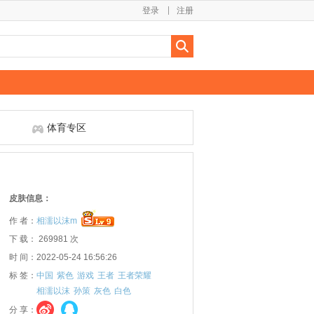
登录
注册
体育专区
皮肤信息：
作 者：
相濡以沫m
下 载： 269981 次
时 间：2022-05-24 16:56:26
标 签：
中国
紫色
游戏
王者
王者荣耀
相濡以沫
孙策
灰色
白色
分 享：