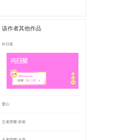
该作者其他作品
向日葵
爱心
王者荣耀-孙策
王者荣耀-大乔